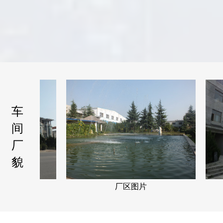
车
间
厂
貌
片
厂区图片