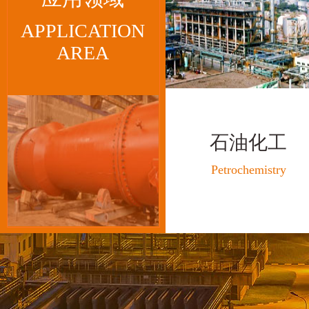
APPLICATION
AREA
石油化工
Petrochemistry