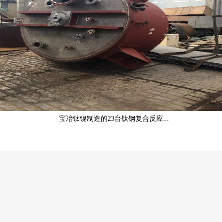
疫情来袭-宝冶钛镍有序生产不松懈...