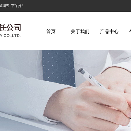
星期五
下午好!
首页
关于我们
产品中心