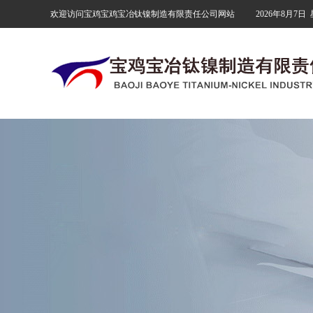
欢迎访问宝鸡宝鸡宝冶钛镍制造有限责任公司网站
2026年8月7日