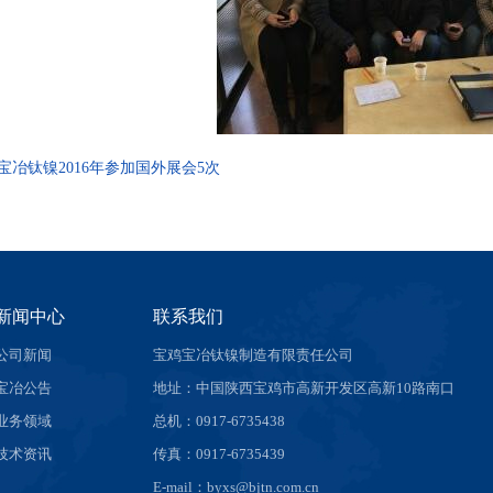
] 宝冶钛镍2016年参加国外展会5次
新闻中心
联系我们
公司新闻
宝鸡宝冶钛镍制造有限责任公司
宝冶公告
地址：中国陕西宝鸡市高新开发区高新10路南口
业务领域
总机：0917-6735438
技术资讯
传真：0917-6735439
E-mail：byxs@bjtn.com.cn