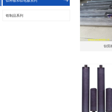
钛种板和钛电极系列
锆制品系列
钛阳