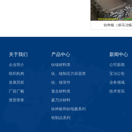
钛种板（侯马冶炼
关于我们
产品中心
新闻中心
企业简介
钛镍材料类
公司新闻
组织机构
钛、镍制压力容器类
宝冶公告
发展历程
钛、镍管件
业务领域
厂容厂貌
复合材料类
技术资讯
资质荣誉
蒙乃尔材料
钛种板和钛电极系列
锆制品系列