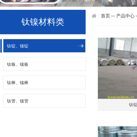
首页
产品中心
>>
钛镍材料类
钛锭、镍锭
钛板、镍板
钛棒、镍棒
钛管、镍管
钛