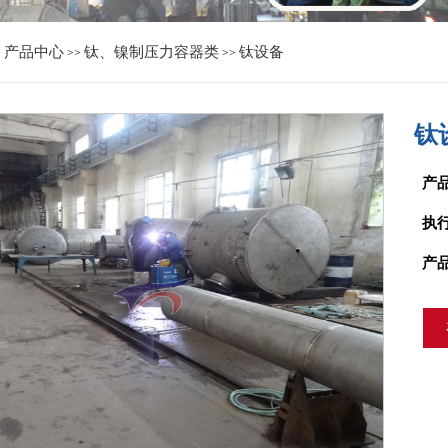
产品中心
钛、镍制压力容器类
钛设备
>
>>
>>
钛
产
执
产