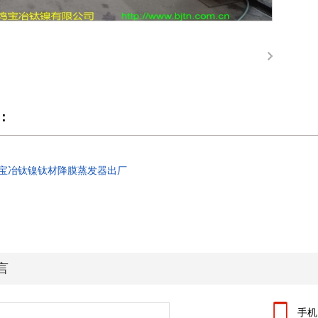
：
 ] 宝冶钛镍钛材降膜蒸发器出厂
言
手机：