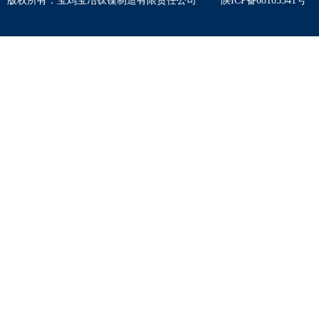
版权所有
：
宝鸡宝冶钛镍制造有限责任公司
陕ICP备08105341号